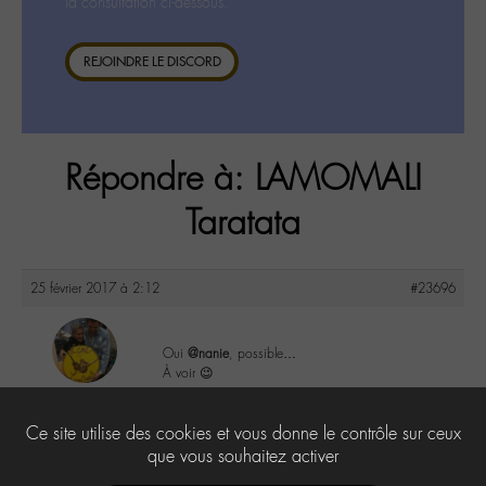
la consultation ci-dessous.
REJOINDRE LE DISCORD
Répondre à: LAMOMALI
Taratata
25 février 2017 à 2:12
#23696
Oui
@nanie
, possible…
À voir 😉
maguy
@maguy
4
Ce site utilise des cookies et vous donne le contrôle sur ceux
Labohémien
3168 messages
que vous souhaitez activer