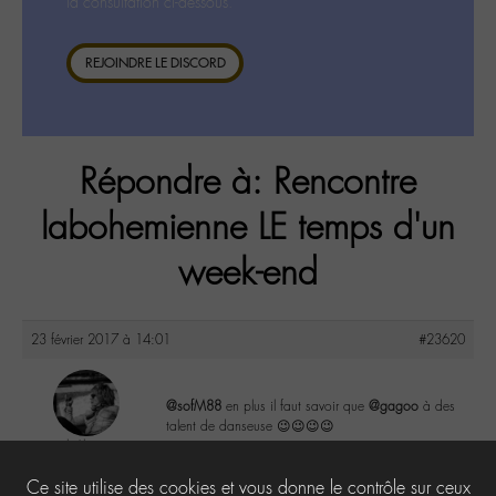
la consultation ci-dessous.
REJOINDRE LE DISCORD
Répondre à: Rencontre
labohemienne LE temps d'un
week-end
23 février 2017 à 14:01
#23620
@sofM88
en plus il faut savoir que
@gagoo
à des
talent de danseuse 😉😉😉😉
lu6le
@lu6le
3
Ce site utilise des cookies et vous donne le contrôle sur ceux
Labohémien