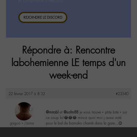
la consultation ci-dessous.
REJOINDRE LE DISCORD
Répondre à: Rencontre
labohemienne LE temps d'un
week-end
22 février 2017 à 8:32
#23540
@mirabl
et
@sofm88
je vous trouve « ptite bite » sur
ce coup la!😂😂😂 mince quoi moi j aurai voté
gagoo « j’aime
pour le bal de bamako chanté dans la gare…😉
donc je suis »
@gagoo
2