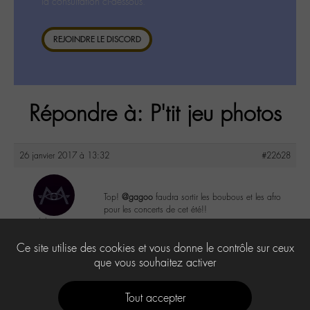
la consultation ci-dessous.
REJOINDRE LE DISCORD
Répondre à: P'tit jeu photos
26 janvier 2017 à 13:32
#22628
Top!
@gagoo
faudra sortir les boubous et les afro
pour les concerts de cet été!!
labom
@labom
8
Ce site utilise des cookies et vous donne le contrôle sur ceux
Keymaster
656 messages
que vous souhaitez activer
Tout accepter