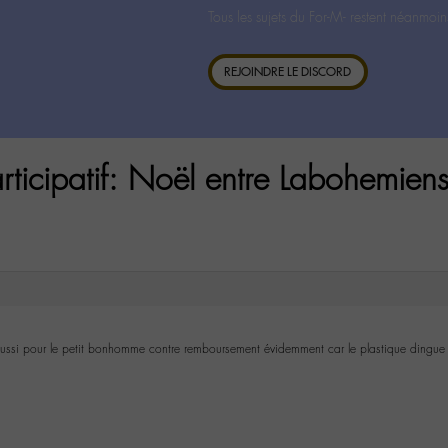
Tous les sujets du For-M- restent néanmoin
REJOINDRE LE DISCORD
rticipatif: Noël entre Labohemiens
si pour le petit bonhomme contre remboursement évidemment car le plastique dingue m