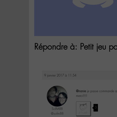
Répondre à: Petit jeu pa
9 janvier 2017 à 11:54
@nanie
je passe commande aus
merci!!!!
3
SofM88
@sofm88