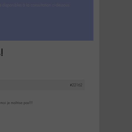
s disponibles à la consultation ci-dessous.
!
#22162
oi je maîtrise pas!!!