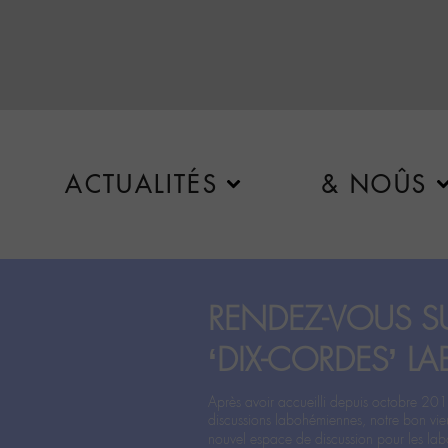
ACTUALITÉS
& NOÛS
RENDEZ-VOUS SU
‘DIX-CORDES’ LA
Après avoir accueilli depuis octobre 201
discussions labohémiennes, notre bon vie
nouvel espace de discussion pour les labo