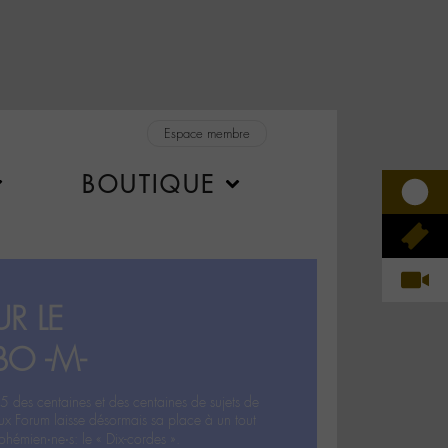
Espace membre
BOUTIQUE
R LE
BO -M-
5 des centaines et des centaines de sujets de
ux Forum laisse désormais sa place à un tout
hémien‧ne‧s: le « Dix-cordes ».