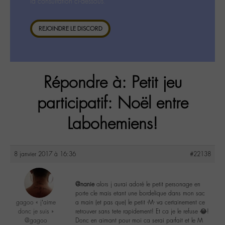
la consultation ci-dessous.
REJOINDRE LE DISCORD
Répondre à: Petit jeu
participatif: Noël entre
Labohemiens!
8 janvier 2017 à 16:36
#22138
@nanie
alors j aurai adoré le petit personage en
porte cle mais etant une bordelique dans mon sac
gagoo « j’aime
a main (et pas que) le petit -M- va certainement ce
donc je suis »
retrouver sans tete rapidement! Et ca je le refuse 😂!
@gagoo
Donc en aimant pour moi ca serai parfait et le M