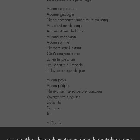
Aucune exploration
Aucune géologie
Ne se comparent aux circuits du sang
Aux alluvions du corps
Aux éruptions de l’âme
Aucune ascension
Aucun sommet
Ne dominent l’instant
Où t’octroyant forme
La vie te prêta vie
Les versants du monde
Et les ressources du jour
Aucun pays
Aucun périple
Ne rivalisent avec ce bref parcours
Voyage très singulier
De la vie
Devenue
Toi.
A.Chedid
3
Ce site utilise des cookies et vous donne le contrôle sur ceux