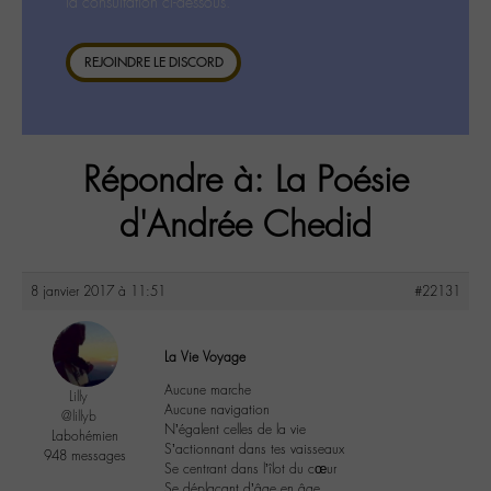
la consultation ci-dessous.
REJOINDRE LE DISCORD
Répondre à: La Poésie
d'Andrée Chedid
8 janvier 2017 à 11:51
#22131
La Vie Voyage
Aucune marche
Lilly
Aucune navigation
@lillyb
N’égalent celles de la vie
Labohémien
S’actionnant dans tes vaisseaux
948 messages
Se centrant dans l’îlot du cœur
Se déplaçant d’âge en âge