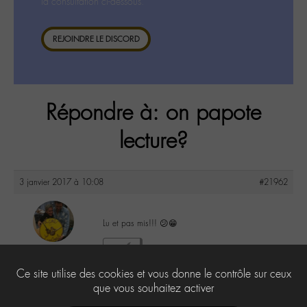
la consultation ci-dessous.
REJOINDRE LE DISCORD
Répondre à: on papote
lecture?
3 janvier 2017 à 10:08
#21962
Lu et pas mis!!! 😕😁
maguy
1
@maguy
Ce site utilise des cookies et vous donne le contrôle sur ceux
Labohémien
3168 messages
que vous souhaitez activer