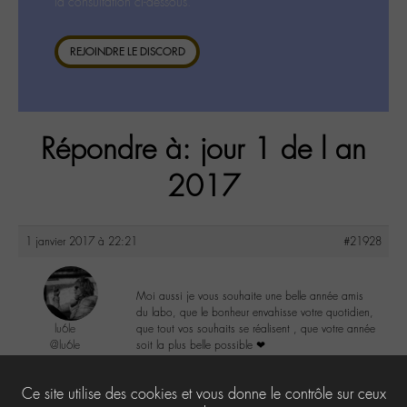
la consultation ci-dessous.
REJOINDRE LE DISCORD
Répondre à: jour 1 de l an
2017
1 janvier 2017 à 22:21
#21928
Moi aussi je vous souhaite une belle année amis
du labo, que le bonheur envahisse votre quotidien,
lu6le
que tout vos souhaits se réalisent , que votre année
@lu6le
soit la plus belle possible ❤
Labohémien
324 messages
5
Ce site utilise des cookies et vous donne le contrôle sur ceux