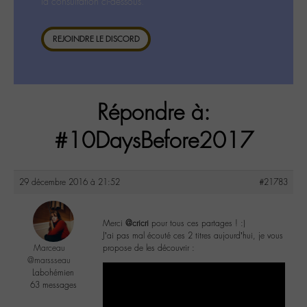
la consultation ci-dessous.
REJOINDRE LE DISCORD
Répondre à:
#10DaysBefore2017
29 décembre 2016 à 21:52
#21783
Merci
@cricri
pour tous ces partages ! :)
J’ai pas mal écouté ces 2 titres aujourd’hui, je vous
Marceau
propose de les découvrir :
@marssseau
Labohémien
63 messages