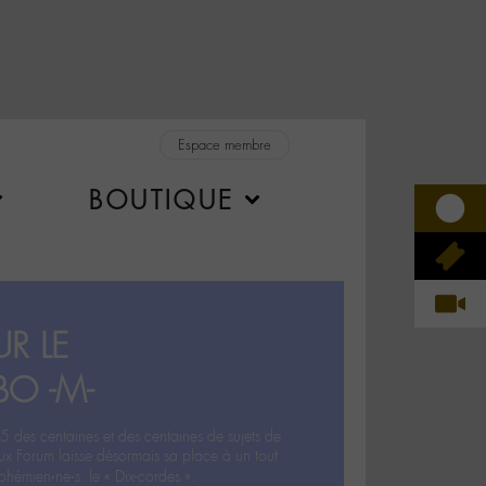
Espace membre
BOUTIQUE
R LE
BO -M-
5 des centaines et des centaines de sujets de
ux Forum laisse désormais sa place à un tout
hémien‧ne‧s: le « Dix-cordes ».