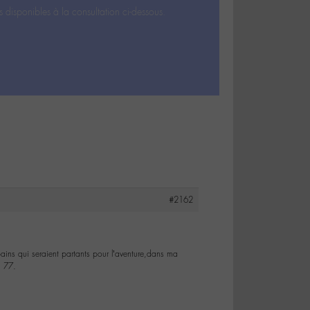
s disponibles à la consultation ci-dessous.
#2162
pains qui seraient partants pour l’aventure,dans ma
u 77.