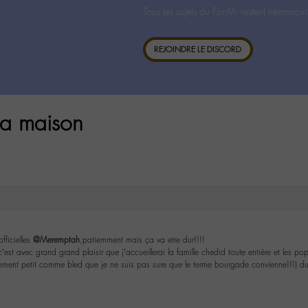
Tous les sujets du For-M- restent néanmoin
REJOINDRE LE DISCORD
la maison
officielles
@Meremptah
,patiemment mais ça va etre dur!!!!
est avec grand grand plaisir que j’accueillerai la famille chedid toute entière et les po
lement petit comme bled que je ne suis pas sure que le terme bourgade convienne!!!) d