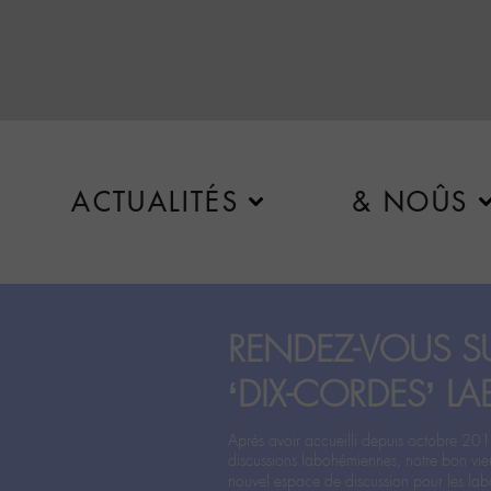
ACTUALITÉS
& NOÛS
RENDEZ-VOUS SU
‘DIX-CORDES’ LA
Après avoir accueilli depuis octobre 201
discussions labohémiennes, notre bon vie
nouvel espace de discussion pour les labo