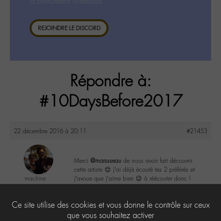
la consultation ci-dessous.
REJOINDRE LE DISCORD
Répondre à:
#10DaysBefore2017
22 décembre 2016 à 20:11
#21453
Merci
@marssseau
de nous avoir fait découvrir
cette artiste 😊 j’ai déjà écouté tes 2 préférés et
machine
j’avoue que j’aime bien 😉 à réécouter donc !
@machine
Labohémien
1
Ce site utilise des cookies et vous donne le contrôle sur ceux
44 messages
que vous souhaitez activer