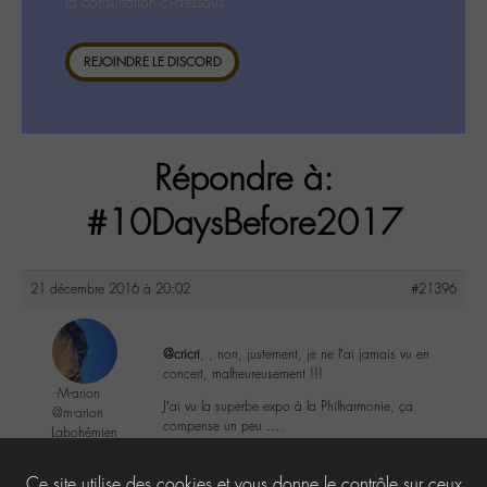
la consultation ci-dessous.
REJOINDRE LE DISCORD
Répondre à:
#10DaysBefore2017
21 décembre 2016 à 20:02
#21396
@cricri
, , non, justement, je ne l’ai jamais vu en
concert, malheureusement !!!
-M-arion
J’ai vu la superbe expo à la Philharmonie, ça
@m-arion
compense un peu ….
Labohémien
362 messages
1
Ce site utilise des cookies et vous donne le contrôle sur ceux