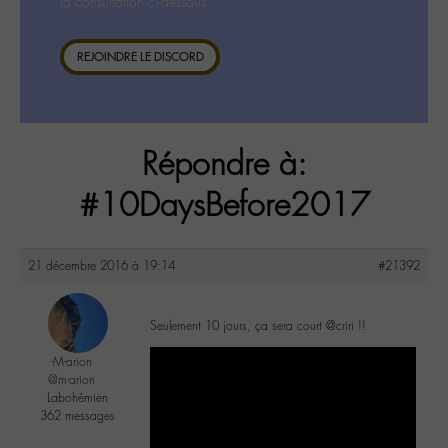
la consultation ci-dessous.
REJOINDRE LE DISCORD
Répondre à:
#10DaysBefore2017
21 décembre 2016 à 19:14
#21392
Seulement 10 jours, ça sera court @criri !!
-M-arion
@m-arion
Labohémien
362 messages