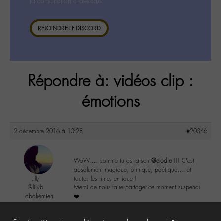
la consultation ci-dessous.
REJOINDRE LE DISCORD
Répondre à: vidéos clip :
émotions
2 décembre 2016 à 13:28
#20346
WoW…. comme tu as raison
@elodie
!!! C’est
absolument magique, onirique, poétique…. et
Lilly
toutes les rimes en ique !
@lillyb
Merci de nous faire partager ce moment suspendu
Labohémien
❤️
948 messages
3