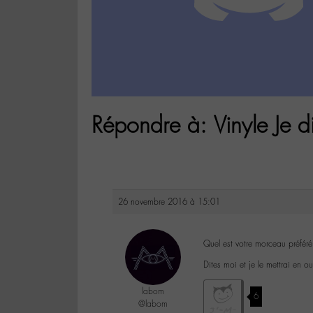
Répondre à: Vinyle Je d
26 novembre 2016 à 15:01
Quel est votre morceau préféré
Dites moi et je le mettrai en o
labom
6
@labom