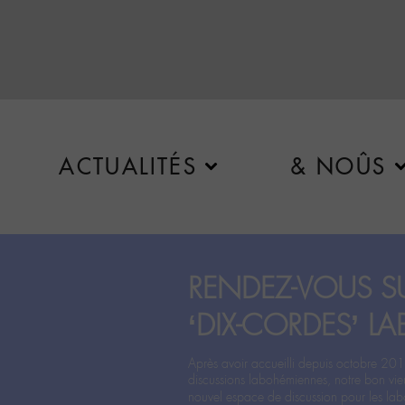
ACTUALITÉS
& NOÛS
RENDEZ-VOUS SU
‘DIX-CORDES’ LA
Après avoir accueilli depuis octobre 201
discussions labohémiennes, notre bon vie
nouvel espace de discussion pour les labo