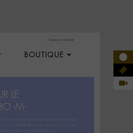
Espace membre
BOUTIQUE
R LE
BO -M-
5 des centaines et des centaines de sujets de
ux Forum laisse désormais sa place à un tout
hémien‧ne‧s: le « Dix-cordes ».