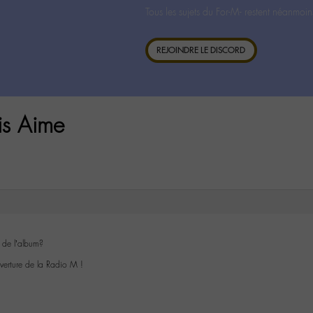
Tous les sujets du For-M- restent néanmoin
REJOINDRE LE DISCORD
is Aime
 de l’album?
uverture de la Radio M !