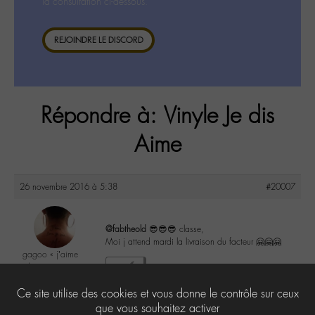
la consultation ci-dessous.
REJOINDRE LE DISCORD
Répondre à: Vinyle Je dis
Aime
26 novembre 2016 à 5:38
#20007
@fabtheold
😎😎😎 classe,
Moi j attend mardi la livraison du facteur 🤗🤗🤗
gagoo « j’aime
donc je suis »
2
@gagoo
Ce site utilise des cookies et vous donne le contrôle sur ceux
Labohémien
2367 messages
que vous souhaitez activer