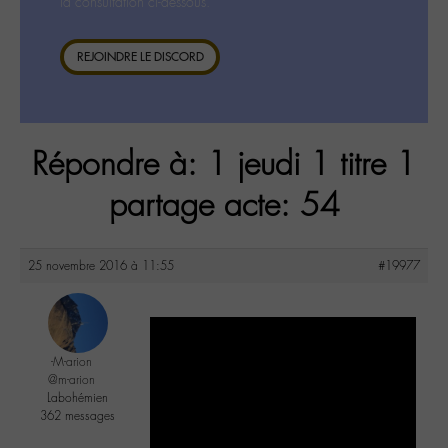
la consultation ci-dessous.
REJOINDRE LE DISCORD
Répondre à: 1 jeudi 1 titre 1
partage acte: 54
25 novembre 2016 à 11:55
#19977
-M-arion
@m-arion
Labohémien
362 messages