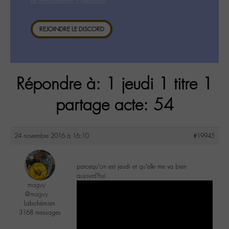
la consultation ci-dessous.
REJOINDRE LE DISCORD
Répondre à: 1 jeudi 1 titre 1
partage acte: 54
24 novembre 2016 à 16:10
#19945
parcequ’on est jeudi et qu’elle me va bien
aujourd’hui
maguy
@maguy
Labohémien
3168 messages