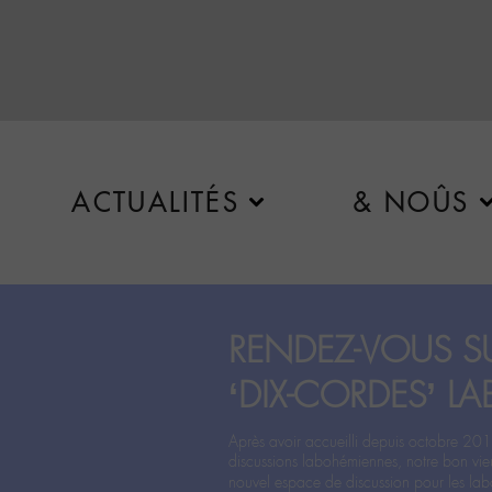
ACTUALITÉS
& NOÛS
RENDEZ-VOUS SU
‘DIX-CORDES’ LA
Après avoir accueilli depuis octobre 201
discussions labohémiennes, notre bon vie
nouvel espace de discussion pour les labo