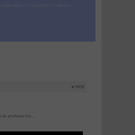
s disponibles à la consultation ci-dessous.
#19938
ur les prochaines fois…