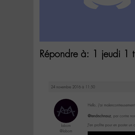
Répondre à: 1 jeudi 1 t
24 novembre 2016 à 11:50
Hello, j’ai malencontreusemen
@tendrschnauz
, par contre no
J’en profite pour en poster un a
labom
@labom