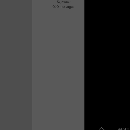
Keymaster
656 messages