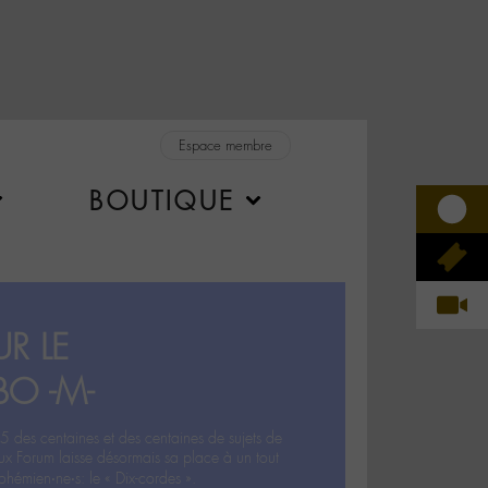
Espace membre
BOUTIQUE
R LE
BO -M-
5 des centaines et des centaines de sujets de
ux Forum laisse désormais sa place à un tout
hémien‧ne‧s: le « Dix-cordes ».