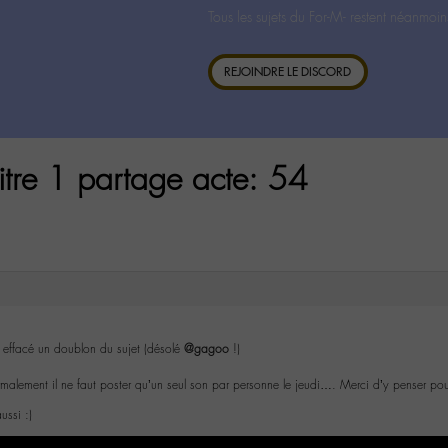
Tous les sujets du For-M- restent néanmoin
REJOINDRE LE DISCORD
itre 1 partage acte: 54
t effacé un doublon du sujet (désolé
@gagoo
!)
rmalement il ne faut poster qu’un seul son par personne le jeudi…. Merci d’y penser po
ussi :)