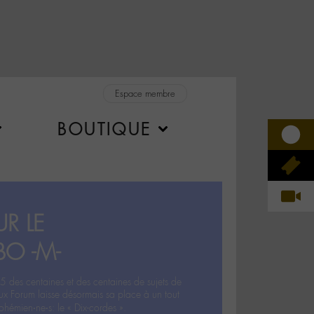
Espace membre
BOUTIQUE
R LE
BO -M-
5 des centaines et des centaines de sujets de
ux Forum laisse désormais sa place à un tout
hémien‧ne‧s: le « Dix-cordes ».