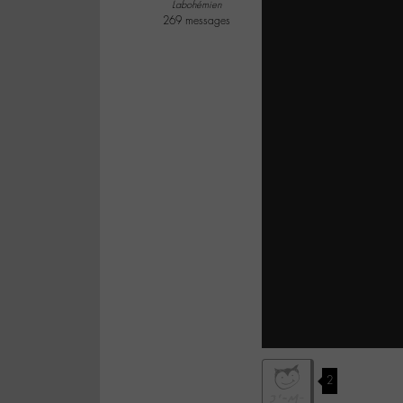
Labohémien
269 messages
2