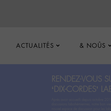
ACTUALITÉS
& NOÛS
RENDEZ-VOUS SU
‘DIX-CORDES’ LA
Après avoir accueilli depuis octobre 201
discussions labohémiennes, notre bon vie
nouvel espace de discussion pour les labo