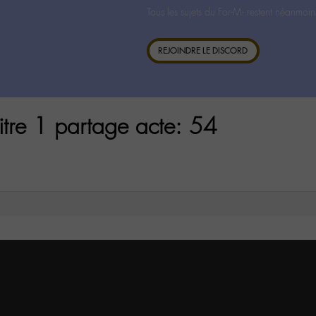
Tous les sujets du For-M- restent néanmoin
REJOINDRE LE DISCORD
itre 1 partage acte: 54