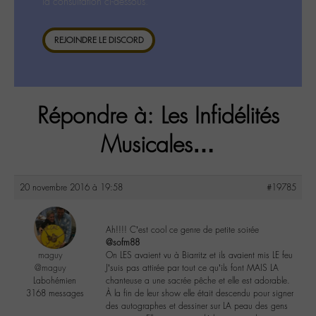
la consultation ci-dessous.
REJOINDRE LE DISCORD
Répondre à: Les Infidélités
Musicales…
20 novembre 2016 à 19:58
#19785
Ah!!!! C’est cool ce genre de petite soirée
@sofm88
maguy
On LES avaient vu à Biarritz et ils avaient mis LE feu
@maguy
J’suis pas attirée par tout ce qu’ils font MAIS LA
Labohémien
chanteuse a une sacrée pêche et elle est adorable.
3168 messages
À la fin de leur show elle était descendu pour signer
des autographes et dessiner sur LA peau des gens