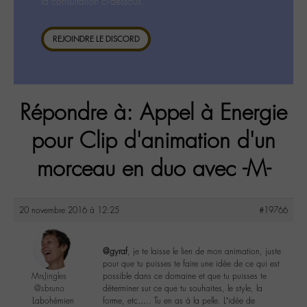
la consultation ci-dessous.
REJOINDRE LE DISCORD
Répondre à: Appel à Energie
pour Clip d'animation d'un
morceau en duo avec -M-
20 novembre 2016 à 12:25
#19766
@gyraf
, je te laisse le lien de mon animation, juste
pour que tu puisses te faire une idée de ce qui est
MrsJingles
possible dans ce domaine et que tu puisses te
@sbruno
déterminer sur ce que tu souhaites, le style, la
Labohémien
forme, etc….. Tu en as à la pelle. L’idée de