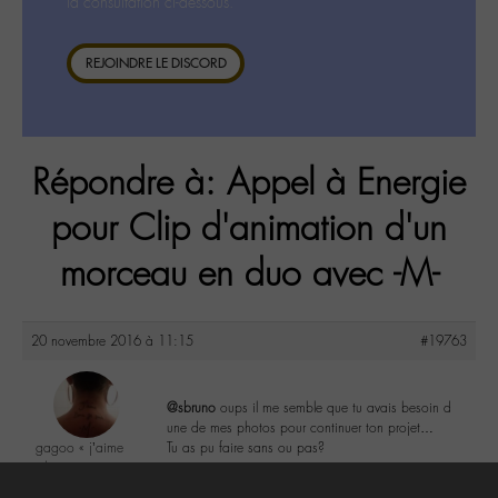
la consultation ci-dessous.
REJOINDRE LE DISCORD
Répondre à: Appel à Energie
pour Clip d'animation d'un
morceau en duo avec -M-
20 novembre 2016 à 11:15
#19763
@sbruno
oups il me semble que tu avais besoin d
une de mes photos pour continuer ton projet…
gagoo « j’aime
Tu as pu faire sans ou pas?
donc je suis »
@gagoo
1