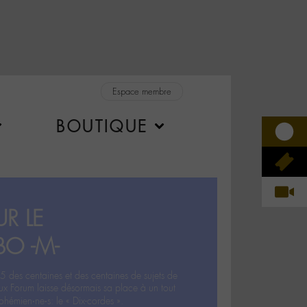
Espace membre
BOUTIQUE
R LE
BO -M-
5 des centaines et des centaines de sujets de
ux Forum laisse désormais sa place à un tout
hémien‧ne‧s: le « Dix-cordes ».