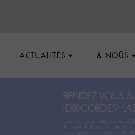
ACTUALITÉS
& NOÛS
RENDEZ-VOUS SU
‘DIX-CORDES’ LA
Après avoir accueilli depuis octobre 201
discussions labohémiennes, notre bon vie
nouvel espace de discussion pour les labo