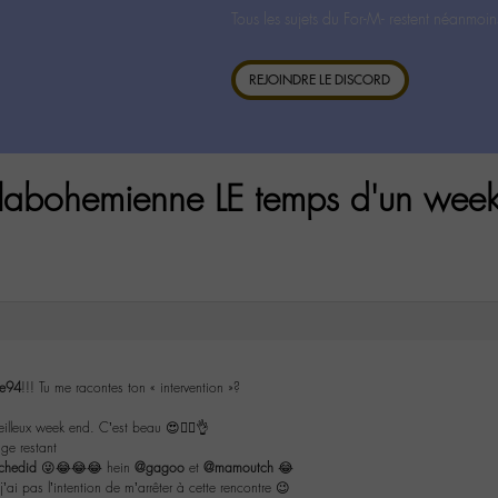
Tous les sujets du For-M- restent néanmoin
REJOINDRE LE DISCORD
 labohemienne LE temps d'un wee
ie94
!!! Tu me racontes ton « intervention »?
eilleux week end. C’est beau 😍👍🏼👌
age restant
chedid
😜😂😂😂 hein
@gagoo
et
@mamoutch
😂
’ai pas l’intention de m’arrêter à cette rencontre 😉