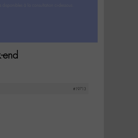
s disponibles à la consultation ci-dessous.
k-end
#19713