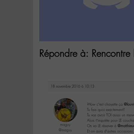
Répondre à: Rencontre
18 novembre 2016 à 10:13
Wow c’est chouette ça
@louv
Tu fais quoi exactement?
Tu vas avoir TOI aussi un merv
Alors t’inquiète pour LE couch
maguy
On va LE réserver à
@matthieu
@maguy
Et on aura d’autres occasions j