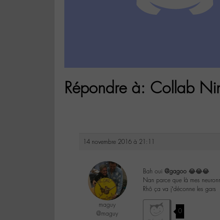
Répondre à: Collab Ni
14 novembre 2016 à 21:11
Bah oui
@gagoo
😂😂😂
Nan parce que là mes neuronne
Rhô ça va j’déconne les gars
maguy
0
@maguy