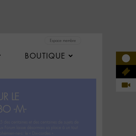
Espace membre
BOUTIQUE
R LE
BO -M-
5 des centaines et des centaines de sujets de
ux Forum laisse désormais sa place à un tout
hémien‧ne‧s: le « Dix-cordes ».