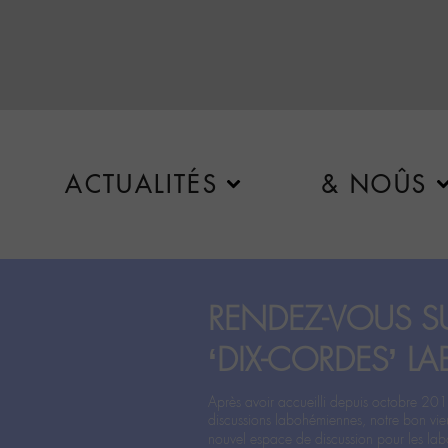
ACTUALITÉS
& NOÛS
RENDEZ-VOUS SU
‘DIX-CORDES’ LA
Après avoir accueilli depuis octobre 201
discussions labohémiennes, notre bon vie
nouvel espace de discussion pour les labo