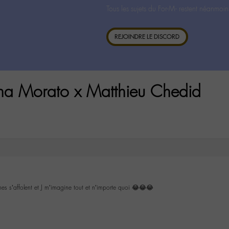
Tous les sujets du For-M- restent néanmoin
REJOINDRE LE DISCORD
na Morato x Matthieu Chedid
s s’affolent et J m’imagine tout et n’importe quoi 😂😂😂