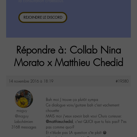
la consultation ci-dessous.
REJOINDRE LE DISCORD
Répondre à: Collab Nina
Morato x Matthieu Chedid
14 novembre 2016 à 18:19
#19580
Bah moi J trouve ça plutôt sympa
Ce dialogue voix/guitare bah c’est vachement
maguy
chouette
@maguy
MAIS moi j’veux savoir bah voui Chuis curieuse:
Labohémien
@matthieuchedid
, c’est QUOI que tu fais pas? T’es
3168 messages
pas comme quoi?
Et n’élude pas LA question s’te plaît 😁