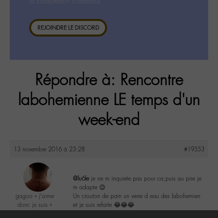
la consultation ci-dessous.
REJOINDRE LE DISCORD
Répondre à: Rencontre
labohemienne LE temps d'un
week-end
13 novembre 2016 à 23:28
#19553
@lu6le
je ne m inquiete pas pour ca,puis au pire je
m adapte 😉
gagoo « j’aime
Un crouton de pain un verre d eau des labohemien
donc je suis »
et je suis refaite 😂😂😂
@gagoo