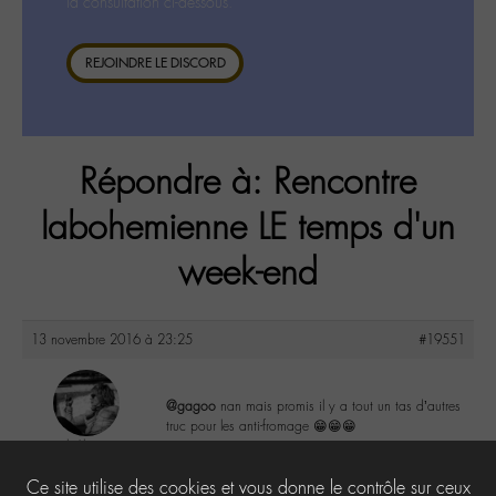
la consultation ci-dessous.
REJOINDRE LE DISCORD
Répondre à: Rencontre
labohemienne LE temps d'un
week-end
13 novembre 2016 à 23:25
#19551
@gagoo
nan mais promis il y a tout un tas d’autres
truc pour les anti-fromage 😁😁😁
lu6le
@lu6le
0
Ce site utilise des cookies et vous donne le contrôle sur ceux
Labohémien