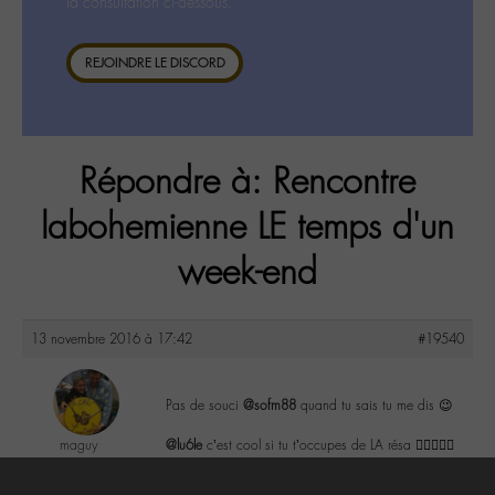
la consultation ci-dessous.
REJOINDRE LE DISCORD
Répondre à: Rencontre
labohemienne LE temps d'un
week-end
13 novembre 2016 à 17:42
#19540
Pas de souci
@sofm88
quand tu sais tu me dis 😉
maguy
@lu6le
c’est cool si tu t’occupes de LA résa 👌🏼😘😘😘
@maguy
Labohémien
1