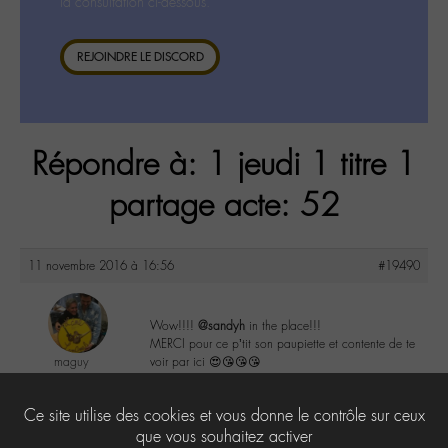
la consultation ci-dessous.
REJOINDRE LE DISCORD
Répondre à: 1 jeudi 1 titre 1
partage acte: 52
11 novembre 2016 à 16:56
#19490
Wow!!!!
@sandyh
in the place!!!
MERCI pour ce p’tit son paupiette et contente de te
maguy
voir par ici 😍😘😘😘
@maguy
Labohémien
1
Ce site utilise des cookies et vous donne le contrôle sur ceux
3168 messages
que vous souhaitez activer