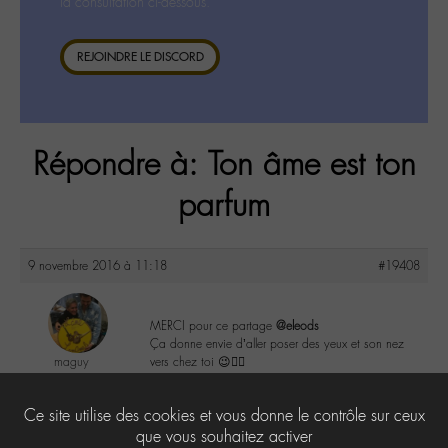
la consultation ci-dessous.
REJOINDRE LE DISCORD
Répondre à: Ton âme est ton
parfum
9 novembre 2016 à 11:18
#19408
MERCI pour ce partage
@eleods
Ça donne envie d’aller poser des yeux et son nez
maguy
vers chez toi 😉👍🏼
@maguy
Labohémien
2
Ce site utilise des cookies et vous donne le contrôle sur ceux
3168 messages
que vous souhaitez activer