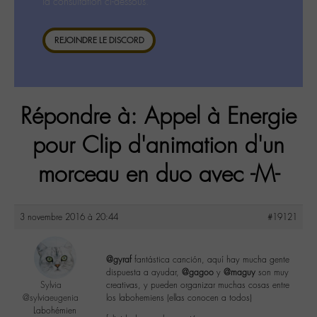
la consultation ci-dessous.
REJOINDRE LE DISCORD
Répondre à: Appel à Energie
pour Clip d'animation d'un
morceau en duo avec -M-
3 novembre 2016 à 20:44
#19121
@gyraf
fantástica canción, aquí hay mucha gente
dispuesta a ayudar,
@gagoo
y
@maguy
son muy
Sylvia
creativas, y pueden organizar muchas cosas entre
@sylviaeugenia
los labohemiens (ellas conocen a todos)
Labohémien