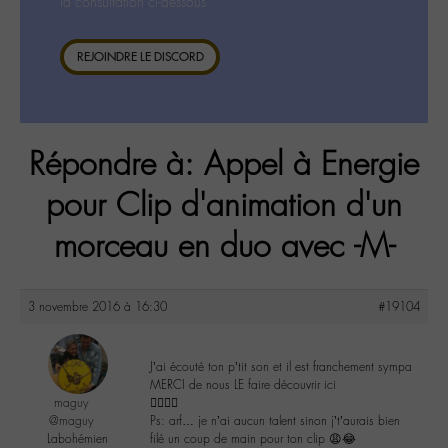
la consultation ci-dessous.
REJOINDRE LE DISCORD
Répondre à: Appel à Energie
pour Clip d'animation d'un
morceau en duo avec -M-
3 novembre 2016 à 16:30
#19104
J’ai écouté ton p’tit son et il est franchement sympa
MERCI de nous LE faire découvrir ici
maguy
👌🏼✌🏼️
@maguy
Ps: arf… je n’ai aucun talent sinon j’t’aurais bien
Labohémien
filé un coup de main pour ton clip 😩😂