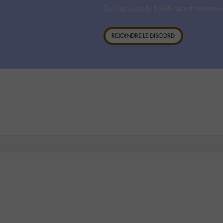
Tous les sujets du For-M- restent néanmoin
REJOINDRE LE DISCORD