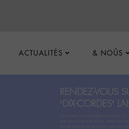
ACTUALITÉS
& NOÛS
RENDEZ-VOUS SU
‘DIX-CORDES’ LA
Après avoir accueilli depuis octobre 201
discussions labohémiennes, notre bon vie
nouvel espace de discussion pour les labo