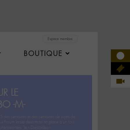
Espace membre
BOUTIQUE
R LE
BO -M-
5 des centaines et des centaines de sujets de
ux Forum laisse désormais sa place à un tout
hémien‧ne‧s: le « Dix-cordes ».