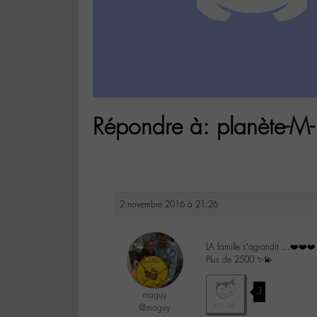
Répondre à: planète-M-
2 novembre 2016 à 21:26
LA famille s’agrandit …❤️❤️❤️
Plus de 2500 ✨💫
3
maguy
@maguy