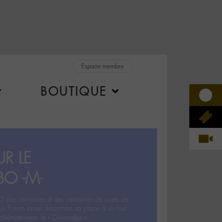
Espace membre
BOUTIQUE
R LE
BO -M-
5 des centaines et des centaines de sujets de
ux Forum laisse désormais sa place à un tout
hémien‧ne‧s: le « Dix-cordes ».