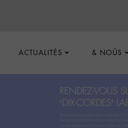
ACTUALITÉS
& NOÛS
RENDEZ-VOUS SU
‘DIX-CORDES’ LA
Après avoir accueilli depuis octobre 201
discussions labohémiennes, notre bon vie
nouvel espace de discussion pour les labo