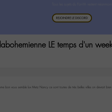
Tous les sujets du For-M- restent néanmoin
REJOINDRE LE DISCORD
 labohemienne LE temps d'un wee
me bon vous semble lux Metz Nancy ce sont toutes de très belles villes on devrait bien s