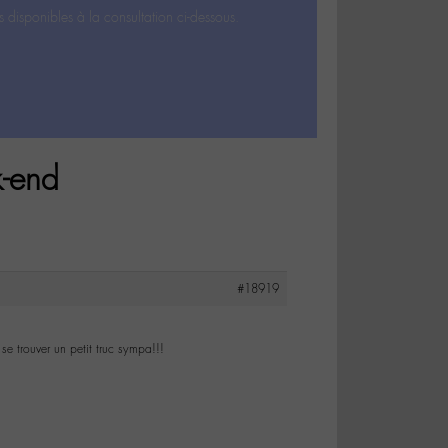
s disponibles à la consultation ci-dessous.
k-end
#18919
e trouver un petit truc sympa!!!