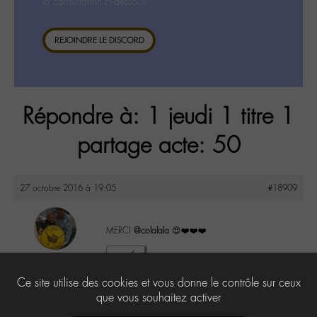
la consultation ci-dessous.
REJOINDRE LE DISCORD
Répondre à: 1 jeudi 1 titre 1
partage acte: 50
27 octobre 2016 à 19:05
#18909
MERCI
@colalala
😍❤️❤️❤️
maguy
2
@maguy
Ce site utilise des cookies et vous donne le contrôle sur ceux
Labohémien
3168 messages
que vous souhaitez activer