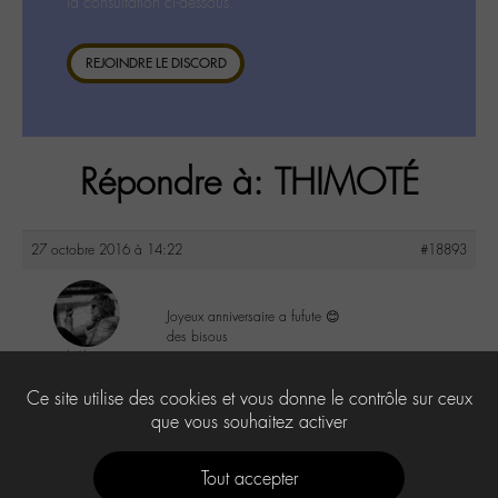
la consultation ci-dessous.
REJOINDRE LE DISCORD
Répondre à: THIMOTÉ
27 octobre 2016 à 14:22
#18893
Joyeux anniversaire a fufute 😊
des bisous
lu6le
@lu6le
1
Ce site utilise des cookies et vous donne le contrôle sur ceux
Labohémien
324 messages
que vous souhaitez activer
Tout accepter