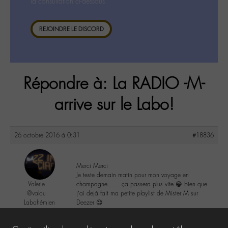
la consultation ci-dessous.
REJOINDRE LE DISCORD
Répondre à: La RADIO -M-
arrive sur le Labo!
26 octobre 2016 à 0:31
#18836
Merci Merci
Je teste demain matin pour mon voyage en
Valerie
champagne…… ça passera plus vite 😁 bien que
@valou
j’ai dejà fait ma petite playlist de Mister M sur
Labohémien
Deezer 😉
505 messages
1