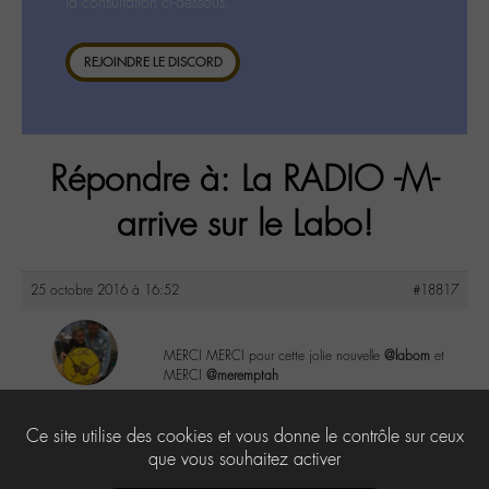
la consultation ci-dessous.
REJOINDRE LE DISCORD
Répondre à: La RADIO -M-
arrive sur le Labo!
25 octobre 2016 à 16:52
#18817
MERCI MERCI pour cette jolie nouvelle
@labom
et
MERCI
@meremptah
maguy
@maguy
4
Ce site utilise des cookies et vous donne le contrôle sur ceux
Labohémien
3168 messages
que vous souhaitez activer