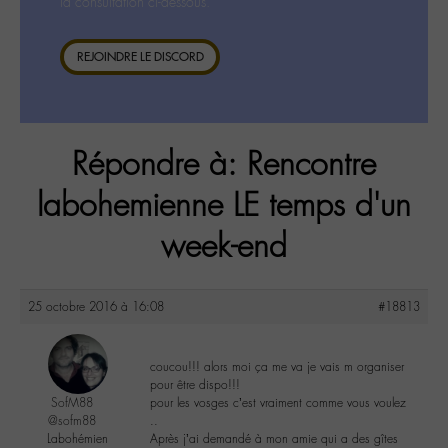
la consultation ci-dessous.
REJOINDRE LE DISCORD
Répondre à: Rencontre
labohemienne LE temps d'un
week-end
25 octobre 2016 à 16:08
#18813
coucou!!! alors moi ça me va je vais m organiser
pour être dispo!!!
SofM88
pour les vosges c’est vraiment comme vous voulez
@sofm88
..
Labohémien
Après j’ai demandé à mon amie qui a des gîtes