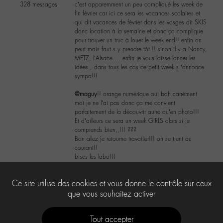
328 messages
c’est apparemment un peu compliqué les week de
fin février car ici ce sera les vacances scolaires et
qui dit vacances de février dans les vosges dit SKIS
donc location à la semaine et donc ça complique
pour trouver un truc à louer le week end!! enfin on
peut mais faut s y prendre tôt !! sinon il y a Nancy,
METZ, l’Alsace…. enfin je vous laisse lancer les
idées , dans tous les cas ce petit week s ‘annonce
sympa!!!
@maguy
!! orange numérique oui bah carrément
moi je ne l’ai pas donc ça me convient
parfaitement de la découvrir autre qu’en photo!!!
Et d’ailleurs ce sera un week GIRLS alors si je
comprends bien,,!!! ???
Bon allez je retourne travailler!!! on se tient au
courant!!
bises les labo!!!
2
Ce site utilise des cookies et vous donne le contrôle sur ceux
que vous souhaitez activer
Tout accepter