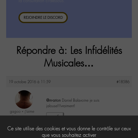
la consultation ci-dessous.
REJOINDRE LE DISCORD
Répondre à: Les Infidélités
Musicales…
19 octobre 2016 à 11:59
#18586
@m-arion
Daniel Balavoine je suis
jalouse!!!vraiment!
gagoo « j’aime
donc je suis »
0
@gagoo
Ce site utilise des cookies et vous donne le contrôle sur ceux
Labohémien
2367 messages
que vous souhaitez activer