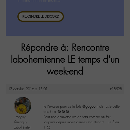
la consultation ci-dessous.
REJOINDRE LE DISCORD
Répondre à: Rencontre
labohemienne LE temps d'un
week-end
17 octobre 2016 à 15:01
#18528
Je t’excuse pour cette fois
@gagoo
mais juste cette
fois hein 😂😂😂
maguy
Pour nos anniversaires on fera comme on fait
@maguy
toujours depuis moult années maintenant : un 3 en
Labohémien
1 😉