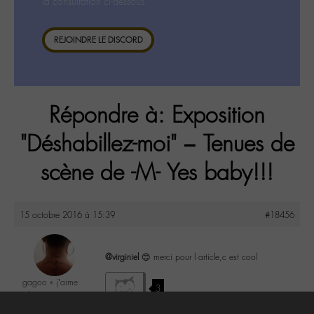
la consultation ci-dessous.
REJOINDRE LE DISCORD
Répondre à: Exposition
"Déshabillez-moi" – Tenues de
scène de -M- Yes baby!!!
15 octobre 2016 à 15:39
#18456
@virginiel
😊 merci pour l article,c est cool
gagoo « j’aime
3
donc je suis »
@gagoo