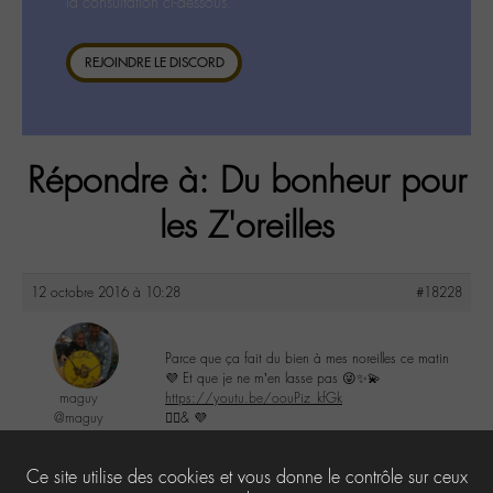
la consultation ci-dessous.
REJOINDRE LE DISCORD
Répondre à: Du bonheur pour
les Z'oreilles
12 octobre 2016 à 10:28
#18228
Parce que ça fait du bien à mes noreilles ce matin
💜 Et que je ne m’en lasse pas 😜✨💫
maguy
https://youtu.be/oouPiz_kfGk
@maguy
✌🏼️& 💜
Labohémien
3168 messages
1
Ce site utilise des cookies et vous donne le contrôle sur ceux