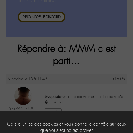
la consultation ci-dessous.
REJOINDRE LE DISCORD
Répondre à: MMM c est
parti…
9 octobre 2016 à 11:49
#18096
@yapasderror
oui c’etait vraiment une bonne soirée
😁 a bientot
gagoo « j’aime
donc je suis »
0
@gagoo
Ce site utilise des cookies et vous donne le contrôle sur ceux
Labohémien
2367 messages
que vous souhaitez activer