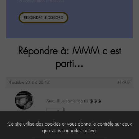
la consultation ci-dessous.
REJOINDRE LE DISCORD
Répondre à: MMM c est
parti…
4 octobre 2016 à 20:48
#17917
Merci !!! Je t’aime trop toi 😘😘😘
lu6le
2
@lu6le
Ce site utilise des cookies et vous donne le contrôle sur ceux
Labohémien
324 messages
que vous souhaitez activer