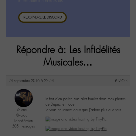
la consultation ci-dessous.
REJOINDRE LE DISCORD
Répondre à: Les Infidélités
Musicales…
24 septembre 2016 à 22:54
#17428
le fait d’en parler, suis aller fouiller dans mes photos
de Depeche mode
Valerie
je vous en remest deux que j’adore plus que tout
@valou
Labohémien
505 messages