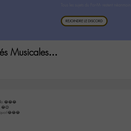
Tous les sujets du For-M- restent néanmoin
REJOINDRE LE DISCORD
ités Musicales…
llo 😂😂😂
s 😂😉
s quoi!😂😂😂