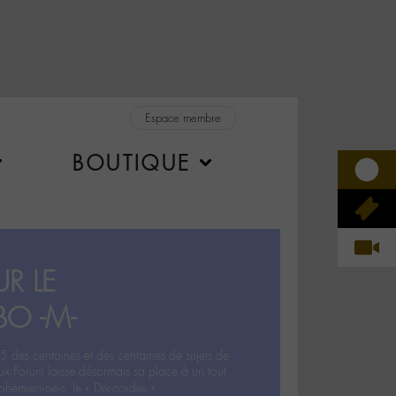
Espace membre
BOUTIQUE
R LE
BO -M-
5 des centaines et des centaines de sujets de
ux Forum laisse désormais sa place à un tout
hémien‧ne‧s: le « Dix-cordes ».