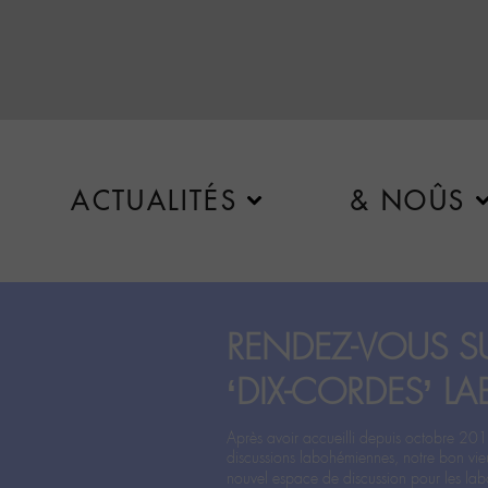
ACTUALITÉS
& NOÛS
RENDEZ-VOUS SU
‘DIX-CORDES’ LA
Après avoir accueilli depuis octobre 201
discussions labohémiennes, notre bon vie
nouvel espace de discussion pour les labo