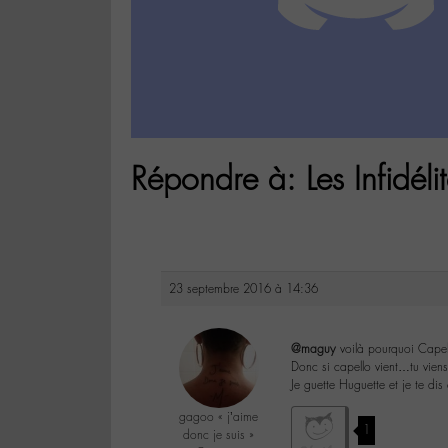
Répondre à: Les Infidél
23 septembre 2016 à 14:36
@maguy
voilà pourquoi Cape
Donc si capello vient…tu vien
Je guette Huguette et je te di
gagoo « j’aime
1
donc je suis »