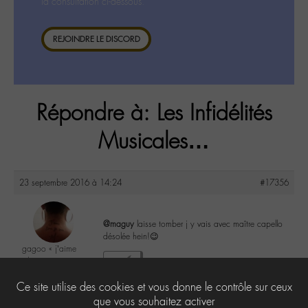
la consultation ci-dessous.
REJOINDRE LE DISCORD
Répondre à: Les Infidélités
Musicales…
23 septembre 2016 à 14:24
#17356
@maguy
laisse tomber j y vais avec maître capello
désolée hein!😉
gagoo « j’aime
donc je suis »
1
@gagoo
Ce site utilise des cookies et vous donne le contrôle sur ceux
Labohémien
2367 messages
que vous souhaitez activer